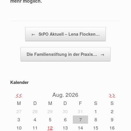
mehr möglich.
Beitragsnavigation
←
StPO Aktuell – Lena Flocken…
Die Familienstiftung in der Praxis…
→
Kalender
<<
Aug. 2026
>>
M
D
M
D
F
S
S
27
28
29
30
31
1
2
3
4
5
6
7
8
9
10
11
12
13
14
15
16