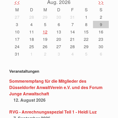
<<
Aug. 2026
>>
M
D
M
D
F
S
S
27
28
29
30
31
1
2
3
4
5
6
7
8
9
10
11
12
13
14
15
16
17
18
19
20
21
22
23
24
25
26
27
28
29
30
31
1
2
3
4
5
6
Veranstaltungen
Sommerempfang für die Mitglieder des
Düsseldorfer AnwaltVerein e.V. und des Forum
Junge Anwaltschaft
12. August 2026
RVG - Anrechnungsspezial Teil 1 - Heidi Luz