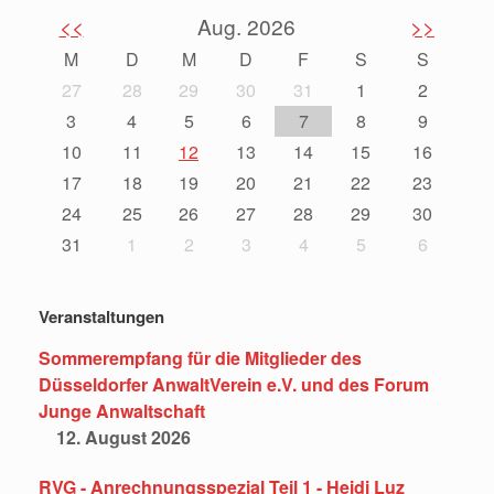
<<
Aug. 2026
>>
M
D
M
D
F
S
S
27
28
29
30
31
1
2
3
4
5
6
7
8
9
10
11
12
13
14
15
16
17
18
19
20
21
22
23
24
25
26
27
28
29
30
31
1
2
3
4
5
6
Veranstaltungen
Sommerempfang für die Mitglieder des
Düsseldorfer AnwaltVerein e.V. und des Forum
Junge Anwaltschaft
12. August 2026
RVG - Anrechnungsspezial Teil 1 - Heidi Luz