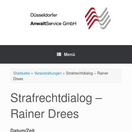
Zum
Inhalt
springen
Menü
Startseite
»
Veranstaltungen
»
Strafrechtdialog – Rainer
Drees
Strafrechtdialog –
Rainer Drees
Datum/Zeit