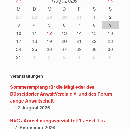
<<
Aug. 2026
>>
M
D
M
D
F
S
S
27
28
29
30
31
1
2
3
4
5
6
7
8
9
10
11
12
13
14
15
16
17
18
19
20
21
22
23
24
25
26
27
28
29
30
31
1
2
3
4
5
6
Veranstaltungen
Sommerempfang für die Mitglieder des
Düsseldorfer AnwaltVerein e.V. und des Forum
Junge Anwaltschaft
12. August 2026
RVG - Anrechnungsspezial Teil 1 - Heidi Luz
7. September 2026