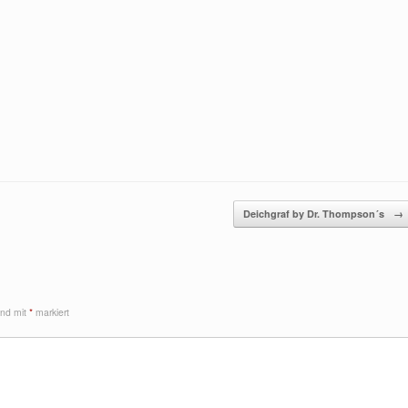
Deichgraf by Dr. Thompson´s
→
sind mit
*
markiert