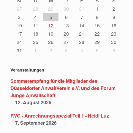
M
D
M
D
F
S
S
27
28
29
30
31
1
2
3
4
5
6
7
8
9
10
11
12
13
14
15
16
17
18
19
20
21
22
23
24
25
26
27
28
29
30
31
1
2
3
4
5
6
Veranstaltungen
Sommerempfang für die Mitglieder des
Düsseldorfer AnwaltVerein e.V. und des Forum
Junge Anwaltschaft
12. August 2026
RVG - Anrechnungsspezial Teil 1 - Heidi Luz
7. September 2026