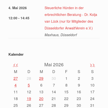
4. Mai 2026
Steuerliche Hürden in der
erbrechtlichen Beratung - Dr. Kolja
12:00 - 14:45
van Lück (nur für Mitglieder des
Düsseldorfer AnwaltVerein e.V.)
Maxhaus, Düsseldorf
Kalender
<<
Mai 2026
>>
M
D
M
D
F
S
S
27
28
29
30
1
2
3
4
5
6
7
8
9
10
11
12
13
14
15
16
17
18
19
20
21
22
23
24
25
26
27
28
29
30
31