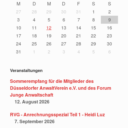
M
D
M
D
F
S
S
27
28
29
30
31
1
2
3
4
5
6
7
8
9
10
11
12
13
14
15
16
17
18
19
20
21
22
23
24
25
26
27
28
29
30
31
1
2
3
4
5
6
Veranstaltungen
Sommerempfang für die Mitglieder des
Düsseldorfer AnwaltVerein e.V. und des Forum
Junge Anwaltschaft
12. August 2026
RVG - Anrechnungsspezial Teil 1 - Heidi Luz
7. September 2026