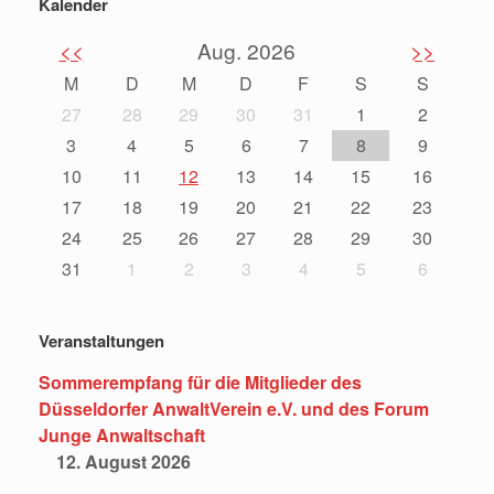
Kalender
<<
Aug. 2026
>>
M
D
M
D
F
S
S
27
28
29
30
31
1
2
3
4
5
6
7
8
9
10
11
12
13
14
15
16
17
18
19
20
21
22
23
24
25
26
27
28
29
30
31
1
2
3
4
5
6
Veranstaltungen
Sommerempfang für die Mitglieder des
Düsseldorfer AnwaltVerein e.V. und des Forum
Junge Anwaltschaft
12. August 2026