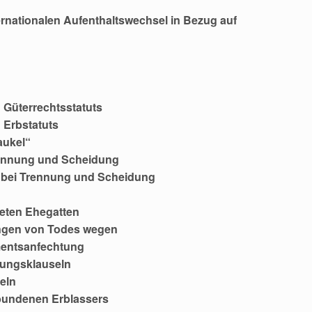
rnationalen Aufenthaltswechsel in Bezug auf
 Güterrechtsstatuts
 Erbstatuts
aukel“
Trennung und Scheidung
.a. bei Trennung und Scheidung
weten Ehegatten
ngen von Todes wegen
mentsanfechtung
tungsklauseln
seln
bundenen Erblassers