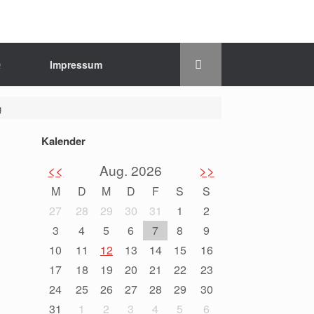
Q
Impressum
g
Kalender
<<
Aug. 2026
>>
M
D
M
D
F
S
S
27
28
29
30
31
1
2
3
4
5
6
7
8
9
10
11
12
13
14
15
16
17
18
19
20
21
22
23
24
25
26
27
28
29
30
31
1
2
3
4
5
6