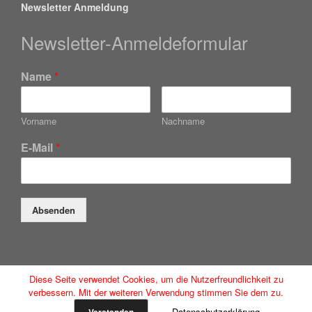
Newsletter Anmeldung
Newsletter-Anmeldeformular
Name
*
Vorname
Nachname
E-Mail
*
Absenden
Diese Seite verwendet Cookies, um die Nutzerfreundlichkeit zu
Düsseldorfer Anwaltsservice GmbH
verbessern. Mit der weiteren Verwendung stimmen Sie dem zu.
Ein Theme von
SiteOrigin
Datenschutzerklärung