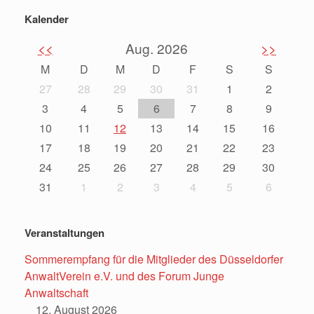
Kalender
<<
Aug. 2026
>>
M
D
M
D
F
S
S
27
28
29
30
31
1
2
3
4
5
6
7
8
9
10
11
12
13
14
15
16
17
18
19
20
21
22
23
24
25
26
27
28
29
30
31
1
2
3
4
5
6
Veranstaltungen
Sommerempfang für die Mitglieder des Düsseldorfer
AnwaltVerein e.V. und des Forum Junge
Anwaltschaft
12. August 2026