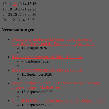
10
11
12
13
14
15
16
17
18
19
20
21
22
23
24
25
26
27
28
29
30
31
1
2
3
4
5
6
Veranstaltungen
Sommerempfang für die Mitglieder des Düsseldorfer
AnwaltVerein e.V. und des Forum Junge Anwaltschaft
12. August 2026
RVG - Anrechnungsspezial Teil 1 - Heidi Luz
7. September 2026
RVG - Anrechnungsspezial Teil 2 - Heidi Luz
11. September 2026
Innovative digitale Ermittlungsansätze - nie mehr Aussage
gegen Aussage? - Martin Reiter
15. September 2026
Aktuelle Entwicklungen im Steuerrecht - Dr. Kolja van Lück
16. September 2026