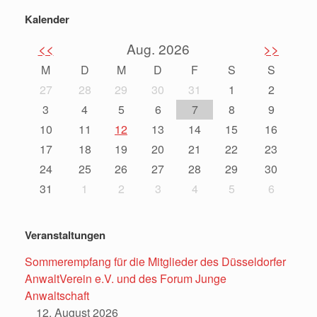
Kalender
<<
Aug. 2026
>>
M
D
M
D
F
S
S
27
28
29
30
31
1
2
3
4
5
6
7
8
9
10
11
12
13
14
15
16
17
18
19
20
21
22
23
24
25
26
27
28
29
30
31
1
2
3
4
5
6
Veranstaltungen
Sommerempfang für die Mitglieder des Düsseldorfer
AnwaltVerein e.V. und des Forum Junge
Anwaltschaft
12. August 2026