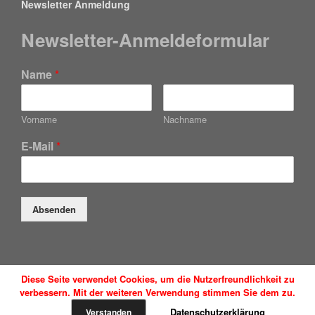
Newsletter Anmeldung
Newsletter-Anmeldeformular
Name
*
Vorname
Nachname
E-Mail
*
Absenden
Diese Seite verwendet Cookies, um die Nutzerfreundlichkeit zu
Düsseldorfer Anwaltsservice GmbH
verbessern. Mit der weiteren Verwendung stimmen Sie dem zu.
Ein Theme von
SiteOrigin
Datenschutzerklärung
Verstanden