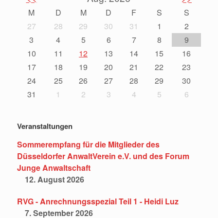
M
D
M
D
F
S
S
27
28
29
30
31
1
2
3
4
5
6
7
8
9
10
11
12
13
14
15
16
17
18
19
20
21
22
23
24
25
26
27
28
29
30
31
1
2
3
4
5
6
Veranstaltungen
Sommerempfang für die Mitglieder des
Düsseldorfer AnwaltVerein e.V. und des Forum
Junge Anwaltschaft
12. August 2026
RVG - Anrechnungsspezial Teil 1 - Heidi Luz
7. September 2026