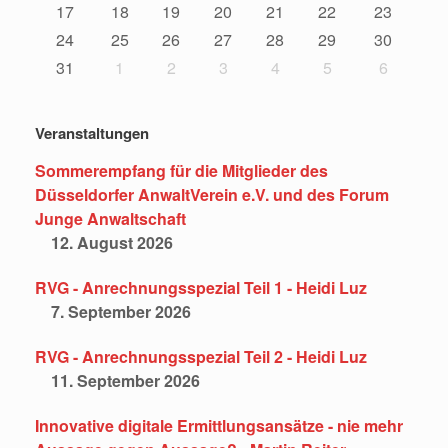
17
18
19
20
21
22
23
24
25
26
27
28
29
30
31
1
2
3
4
5
6
Veranstaltungen
Sommerempfang für die Mitglieder des
Düsseldorfer AnwaltVerein e.V. und des Forum
Junge Anwaltschaft
12. August 2026
RVG - Anrechnungsspezial Teil 1 - Heidi Luz
7. September 2026
RVG - Anrechnungsspezial Teil 2 - Heidi Luz
11. September 2026
Innovative digitale Ermittlungsansätze - nie mehr